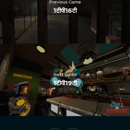
Previous Game
1टीपी16टी
Nederlands
한국어
Polski
Next Game
日本語
1टीपी19टी
Русский
العربية
Português
Italiano
Español