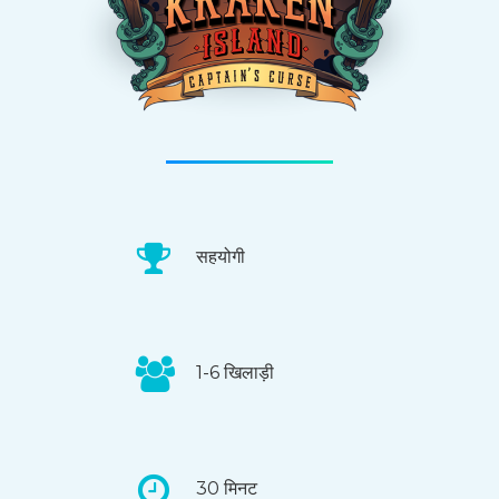
सहयोगी
1-6 खिलाड़ी
30 मिनट