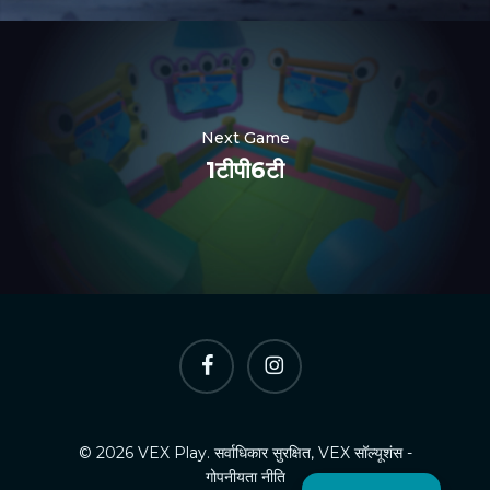
Nederlands
한국어
Polski
Next Game
日本語
1टीपी6टी
Русский
العربية
Português
Italiano
Español
फेसबुक
Instagram
简体中文
Deutsch
Français
© 2026 VEX Play. सर्वाधिकार सुरक्षित, VEX सॉल्यूशंस -
English
गोपनीयता नीति