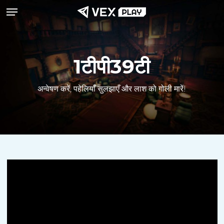
मेनू
मुख्य
सामग्री
पर
जाएं
1टीपी39टी
अन्वेषण करें, पहेलियाँ सुलझाएँ और लाश को गोली मारें!