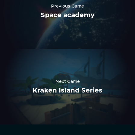
Previous Game
Space academy
Nederlands
한국어
Polski
Next Game
日本語
Kraken Island Series
हिन्दी
Русский
العربية
Português
Español