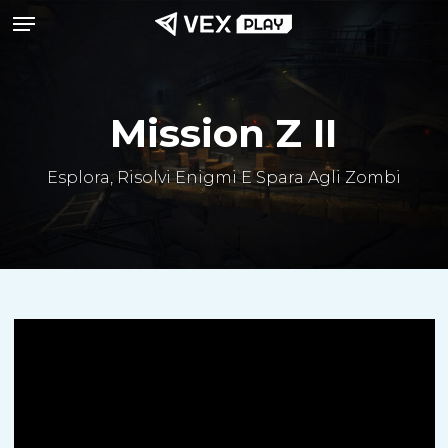
Menu
Vai
al
contenuto
principale
Mission Z II
Esplora, Risolvi Enigmi E Spara Agli Zombi