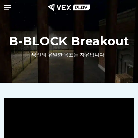
메뉴
본
문
으
로
B-BLOCK Breakout
건
너
당신의 유일한 목표는 자유입니다!
뛰
기