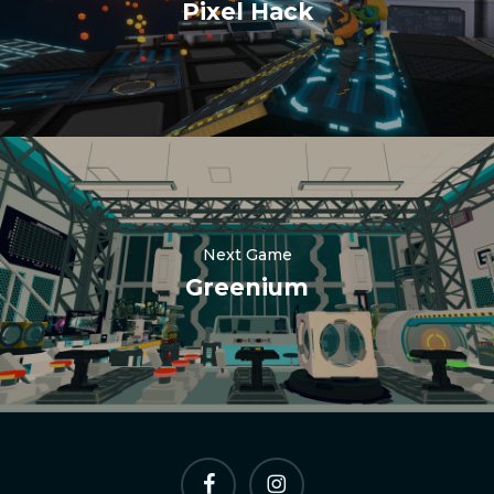
Pixel Hack
Nederlands
Polski
日本語
Next Game
हिन्दी
Greenium
Русский
العربية
Português
Italiano
Español
페
인
简体中文
이
스