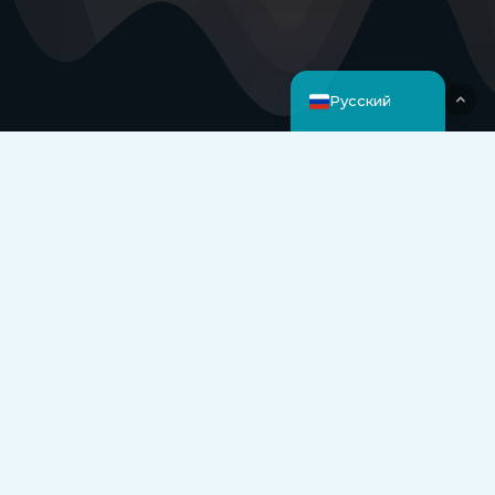
Français
English
Русский
Свободное
перемещение
VR
Максимизация
вашего
пространства