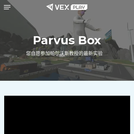
菜单
跳
至
主
要
Parvus Box
内
容
您自愿参加帕尔沃斯教授的最新实验......