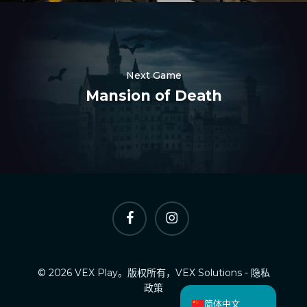
Nederlands
한국어
Polski
Next Game
日本語
Mansion of Death
हिन्दी
Русский
العربية
Português
Italiano
Facebook
Instagram
Español
Deutsch
Français
© 2026 VEX Play。版权所有，VEX Solutions -
隐私
English
政策
简体中文