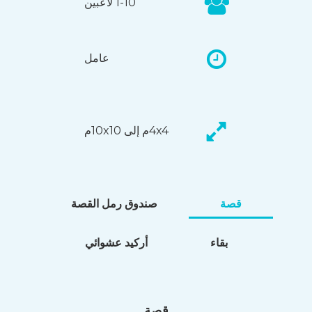
1-10 لاعبين
عامل
4x4م إلى 10x10م
قصة
صندوق رمل القصة
بقاء
أركيد عشوائي
قصة