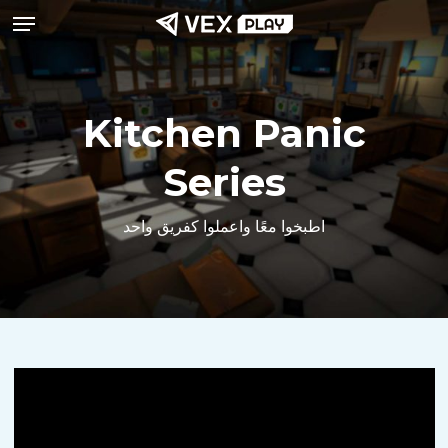
قائمة طعام
ا
إ
ا
ا
Kitchen Panic
Series
اطبخوا معًا واعملوا كفريق واحد