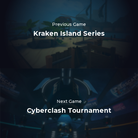
Previous Game
Kraken Island Series
Nederlands
한국어
Polski
Next Game
日本語
Cyberclash Tournament
हिन्दी
Русский
Português