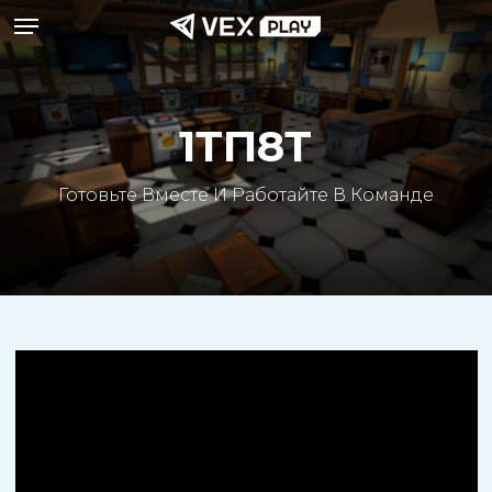
Меню
Перейти
к
основному
содержанию
1ТП8Т
Готовьте Вместе И Работайте В Команде