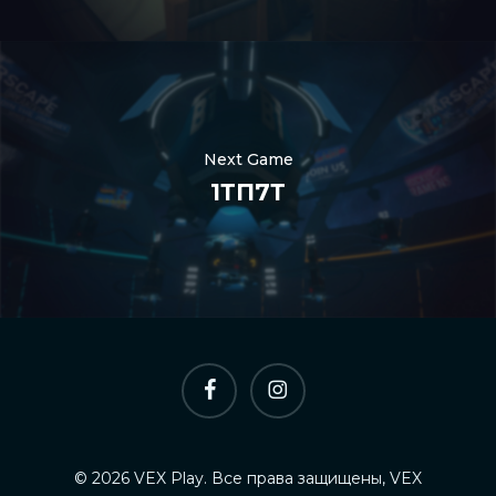
Nederlands
한국어
Polski
Next Game
日本語
1ТП7Т
हिन्दी
العربية
Português
Italiano
Español
фейсбук
инстаграм
简体中文
Deutsch
Français
© 2026 VEX Play. Все права защищены, VEX
English