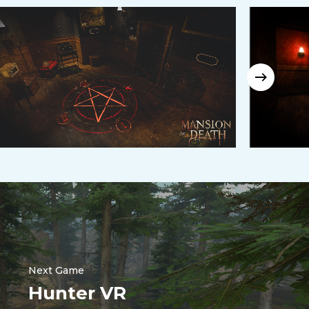
Nederlands
한국어
Polski
日本語
Next Game
हिन्दी
Hunter VR
Русский