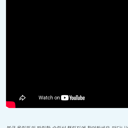
북극 올림픽
의 짜릿한
슬링샷 챌린지
에 참여하세요. 떠다니