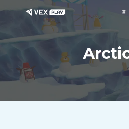
본
홈
문
으
로
건
Arcti
너
뛰
기