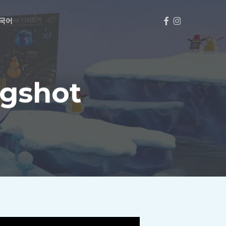
페
인
국어
이
스
스
타
북
그
램
ngshot