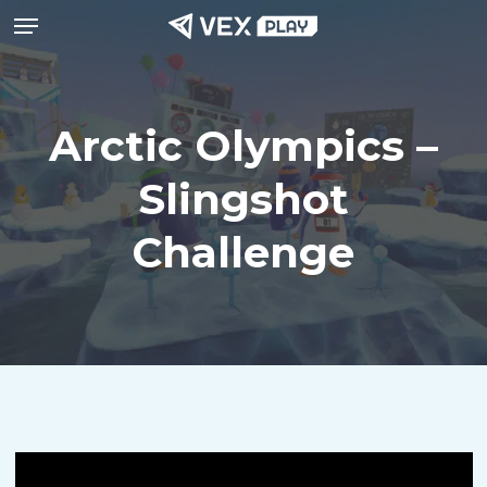
Menu
Ga
naar
de
hoofdinhoud
Arctic Olympics –
Slingshot
Challenge