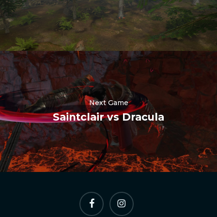
한국어
Polski
日本語
Next Game
हिन्दी
Saintclair vs Dracula
Русский
العربية
Português
Italiano
Español
Facebook
Instagram
简体中文
Deutsch