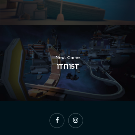
Nederlands
한국어
Polski
Next Game
日本語
1ТП15Т
हिन्दी
العربية
Português
Italiano
Español
фейсбук
инстаграм
简体中文
Deutsch