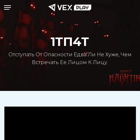
Меню
Перейти
к
основному
содержанию
1ТП4Т
Отступать От Опасности Едва Ли Не Хуже, Чем
Встречать Ее Лицом К Лицу.