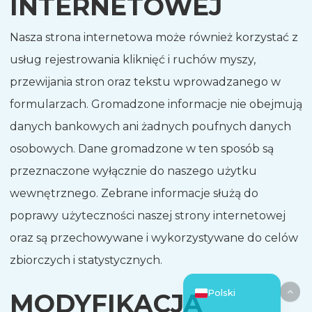
INTERNETOWEJ
한국어
Nasza strona internetowa może również korzystać z
日本語
usług rejestrowania kliknięć i ruchów myszy,
हिन्दी
przewijania stron oraz tekstu wprowadzanego w
Русский
formularzach. Gromadzone informacje nie obejmują
العربية
danych bankowych ani żadnych poufnych danych
Português
osobowych. Dane gromadzone w ten sposób są
Italiano
przeznaczone wyłącznie do naszego użytku
Español
wewnętrznego. Zebrane informacje służą do
简体中文
poprawy użyteczności naszej strony internetowej
Deutsch
oraz są przechowywane i wykorzystywane do celów
Français
zbiorczych i statystycznych.
English
Polski
MODYFIKACJA