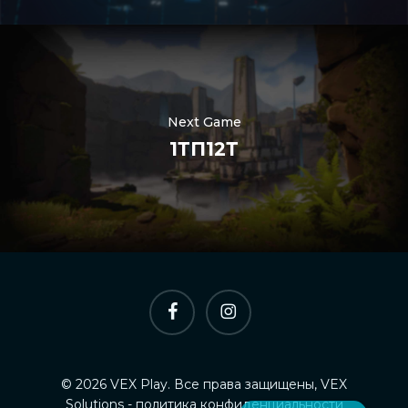
Nederlands
한국어
Polski
Next Game
日本語
1ТП12Т
हिन्दी
العربية
Português
Italiano
Español
фейсбук
инстаграм
简体中文
Deutsch
Français
© 2026 VEX Play. Все права защищены, VEX
English
Solutions -
политика конфиденциальности