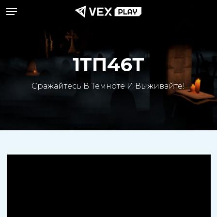
Меню
Перейти
к
основному
содержанию
1ТП46Т
Сражайтесь В Темноте И Выживайте!