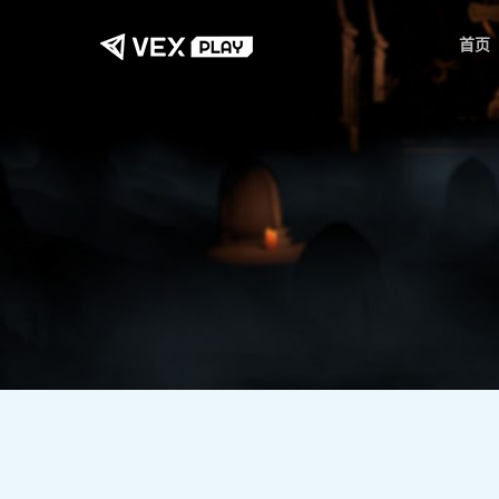
跳
首页
至
主
要
内
容