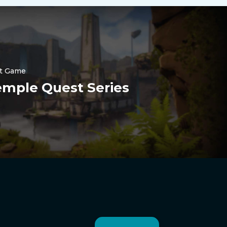
Nederlands
한국어
Polski
日本語
t Game
हिन्दी
mple Quest Series
Русский
العربية
Português
Italiano
Español
Deutsch
Français
English