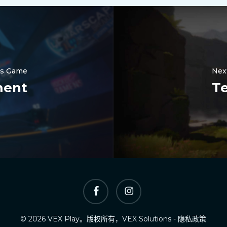
us Game
Nex
ment
Te
Facebook
Instagram
© 2026 VEX Play。版权所有，VEX Solutions -
隐私政策