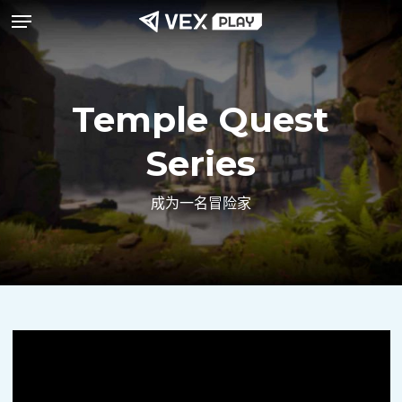
菜单
跳
至
主
要
Temple Quest
内
Series
容
成为一名冒险家