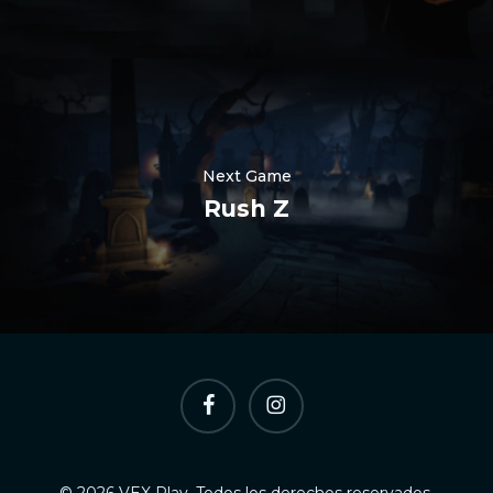
Nederlands
한국어
Polski
Next Game
日本語
Rush Z
हिन्दी
Русский
العربية
Português
Italiano
Facebook
Instagram
简体中文
Deutsch
Français