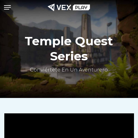
Menú
Saltar
al
contenido
principal
Temple Quest
Series
Conviértete En Un Aventurero