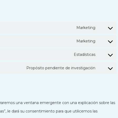
Marketing
Consenti
para
Marketing
Consenti
el
para
Estadísticas
servicio
Consenti
el
de
para
Propósito pendiente de investigación
servicio
Consenti
YouTube
el
google-
para
servicio
recaptcha
el
Google
servicio
Adsense
traremos una ventana emergente con una explicación sobre las
misceláne
as”, le dará su consentimiento para que utilicemos las