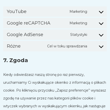
YouTube
Marketing
Zgoda
Google reCAPTCHA
Marketing
na
Zgoda
obsługę
Google AdSense
Statystyki
na
Zgoda
YouTube
korzystani
Różne
Cel w toku sprawdzania
na
Zgoda
z
obsługę
na
usługi
7. Zgoda
Google
świadczeni
google-
AdSense
usług
recaptcha
Kiedy odwiedzasz naszą stronę po raz pierwszy,
różne
uruchamiamy Ci wyskakujące okienko z informacją o plikach
cookie. Po kliknięciu przycisku „Zapisz preferencje” wyrażasz
zgodę na używanie przez nas kategorii plików cookie i
wtyczek wybranych w wyskakującym okienku, jak następuje