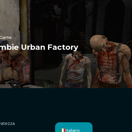
Nederlands
한국어
Polski
日本語
 Game
हिन्दी
mbie Urban Factory
Русский
العربية
Português
Español
简体中文
Deutsch
Français
English
rvatezza
Italiano