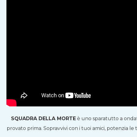
SQUADRA DELLA MORTE
è uno sparatutto a onda
provato prima. Sopravvivi con i tuoi amici, potenzia le