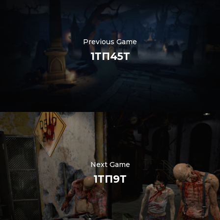
Previous Game
1ТП45Т
Nederlands
한국어
Polski
Next Game
日本語
1ТП9Т
हिन्दी
العربية
Português