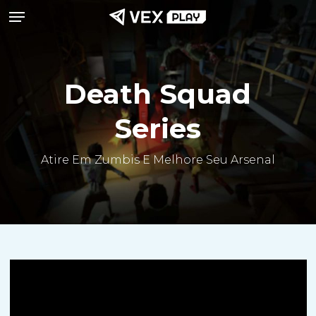
Menu
Ir
para
o
conteúdo
Death Squad
principal
Series
Atire Em Zumbis E Melhore Seu Arsenal