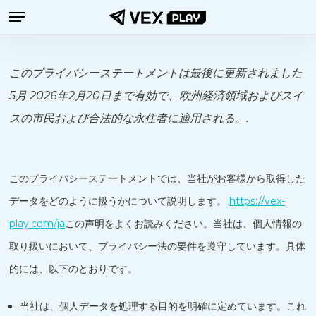
メニュー
メ
イ
ン
このプライバシーステートメントは最後に更新されました
コ
5月 2026年2月20日まで有効で、欧州経済領域およびスイ
ン
スの市民および合法的な永住者に適用される。.
テ
ン
ツ
このプライバシーステートメントでは、当社がお客様から取得した
へ
データをどのように扱うかについて説明します。
https://vex-
ス
play.com/ja
この声明をよくお読みください。当社は、個人情報の
キ
取り扱いにおいて、プライバシー法の要件を遵守しています。具体
ッ
的には、以下のとおりです。
プ
当社は、個人データを処理する目的を明確に定めています。これ