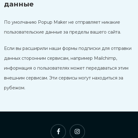
данные
По умолчанию Popup Maker не отправляет никакие
пользовательские данные за пределы вашего сайта.
Nederlands
Если вы расширили наши формы подписки для отправки
한국어
данных сторонним сервисам, например Mailchimp,
Polski
информация о пользователях может передаваться этим
日本語
внешним сервисам. Эти сервисы могут находиться за
हिन्दी
рубежом.
العربية
Português
Italiano
Español
фейсбук
инстаграм
简体中文