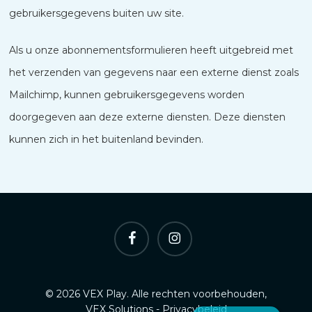
gebruikersgegevens buiten uw site.
한국어
Als u onze abonnementsformulieren heeft uitgebreid met
Polski
het verzenden van gegevens naar een externe dienst zoals
日本語
Mailchimp, kunnen gebruikersgegevens worden
हिन्दी
doorgegeven aan deze externe diensten. Deze diensten
Русский
kunnen zich in het buitenland bevinden.
العربية
Português
Italiano
Español
Facebook
Instagram
简体中文
Deutsch
Français
© 2026 VEX Play. Alle rechten voorbehouden,
English
VEX Solutions -
Privacybeleid