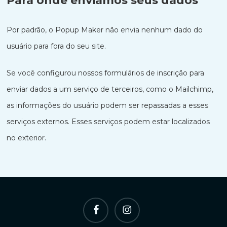
Para onde enviamos seus dados
Por padrão, o Popup Maker não envia nenhum dado do
usuário para fora do seu site.
Nederlands
Se você configurou nossos formulários de inscrição para
한국어
enviar dados a um serviço de terceiros, como o Mailchimp,
Polski
as informações do usuário podem ser repassadas a esses
日本語
serviços externos. Esses serviços podem estar localizados
हिन्दी
no exterior.
Русский
العربية
Italiano
Español
Facebook
Instagram
简体中文
Deutsch