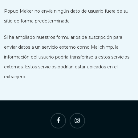
Popup Maker no envía ningún dato de usuario fuera de su
sitio de forma predeterminada.
Nederlands
Si ha ampliado nuestros formularios de suscripción para
한국어
enviar datos a un servicio externo como Mailchimp, la
Polski
información del usuario podría transferirse a estos servicios
日本語
externos. Estos servicios podrían estar ubicados en el
हिन्दी
extranjero.
Русский
العربية
Português
Italiano
Facebook
Instagram
简体中文
Deutsch